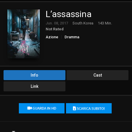
L’assassina
Jun. 08, 2017
South Korea
143 Min.
Not Rated
Azione
Dramma
Info
Cast
Link