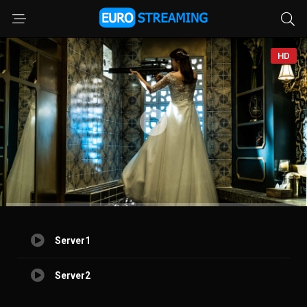
HD
Server1
Server2