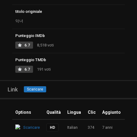
titolo originiale
악녀
Punteggio IMDb
6.7
8,518 voti
Punteggio TMDb
6.7
191 voti
Link
Scaricare
Options
Qualità
Lingua
Clic
Aggiunto
Scaricare
Italian
374
7 anni
HD