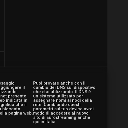
essaggio
Puoi provare anche con il
aggiungere il
cambio dei DNS sul dispositivo
ilizzando
che stai utilizzando. Il DNS è
ernet presente
un sistema utilizzato per
eb indicata in
assegnare nomi ai nodi della
gnifica che il
rete. Cambiando questi
a bloccato
parametri sul tuo device avrai
ella pagina web.
modo di accedere al nuovo
sito di Eurostreaming anche
qui in Italia.