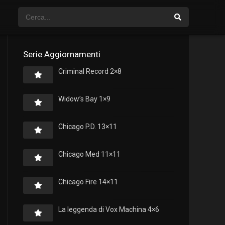
Serie Aggiornamenti
Criminal Record 2×8
Widow’s Bay 1×9
Chicago P.D. 13×11
Chicago Med 11×11
Chicago Fire 14×11
La leggenda di Vox Machina 4×6