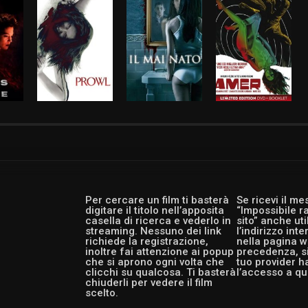
Per cercare un film ti basterà
Se ricevi il m
digitare il titolo nell’apposita
“Impossibile r
casella di ricerca e vederlo in
sito” anche ut
streaming. Nessuno dei link
l’indirizzo int
richiede la registrazione,
nella pagina w
inoltre fai attenzione ai popup
precedenza, si
che si aprono ogni volta che
tuo provider h
clicchi su qualcosa. Ti basterà
l’accesso a qu
chiuderli per vedere il film
scelto.