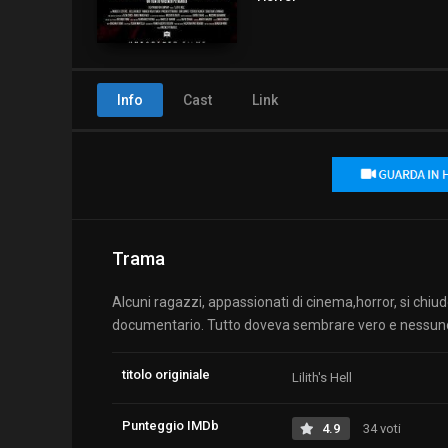
Info
Cast
Link
Trama
Alcuni ragazzi, appassionati di cinema,horror, si chiu
documentario. Tutto doveva sembrare vero e nessuno 
titolo originiale
Lilith's Hell
Punteggio IMDb
4.9
34 voti