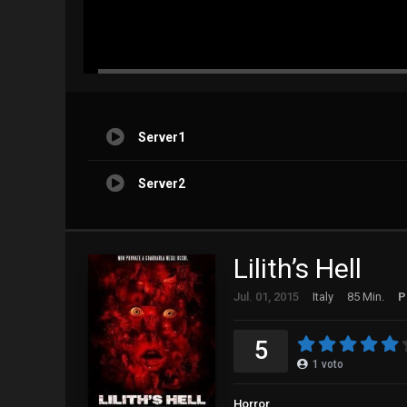
Server1
Server2
Lilith’s Hell
Jul. 01, 2015
Italy
85 Min.
P
5
1
voto
Horror