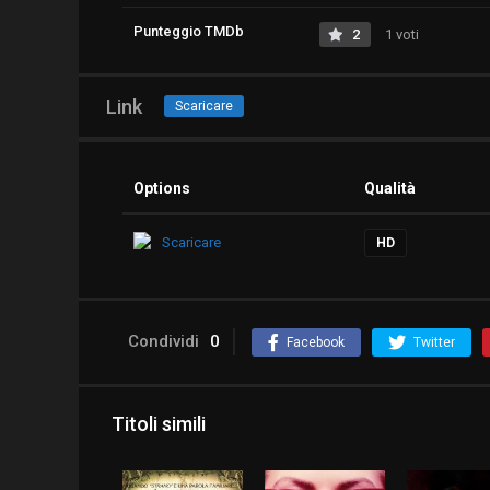
Punteggio TMDb
2
1 voti
Link
Scaricare
Options
Qualità
Scaricare
HD
Condividi
0
Facebook
Twitter
Titoli simili