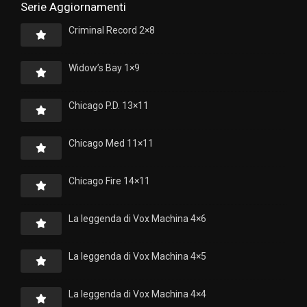
Serie Aggiornamenti
Criminal Record 2×8
Widow’s Bay 1×9
Chicago P.D. 13×11
Chicago Med 11×11
Chicago Fire 14×11
La leggenda di Vox Machina 4×6
La leggenda di Vox Machina 4×5
La leggenda di Vox Machina 4×4