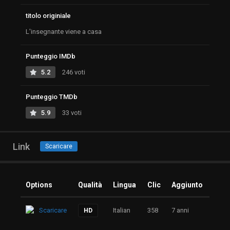
titolo originiale
L'insegnante viene a casa
Punteggio IMDb
5.2
246 voti
Punteggio TMDb
5.9
33 voti
Link
Scaricare
Options
Qualità
Lingua
Clic
Aggiunto
Scaricare
Italian
358
7 anni
HD