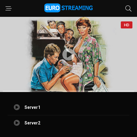
HD
Server1
Server2