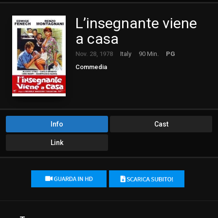
L’insegnante viene
a casa
Nov. 28, 1978
Italy
90 Min.
PG
Commedia
Info
Cast
Link