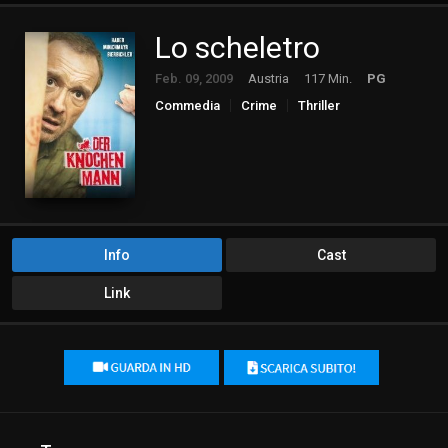
Lo scheletro
Feb. 09, 2009
Austria
117 Min.
PG
Commedia
Crime
Thriller
Info
Cast
Link