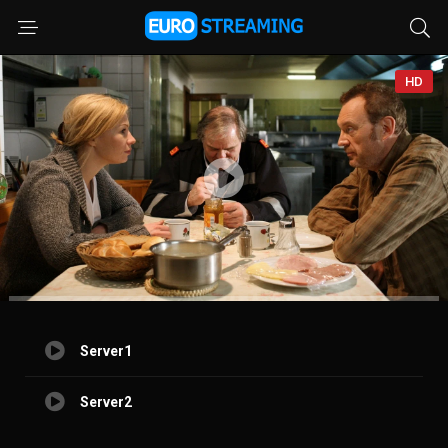
HD
Server1
Server2