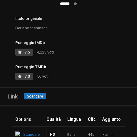
titolo originiale
Der Knochenmann
Punteggio IMDb
7.5
4,223 voti
Punteggio TMDb
7.3
56 voti
Link
Scaricare
Options
Qualità
Lingua
Clic
Aggiunto
Scaricare
Italian
445
7 anni
HD