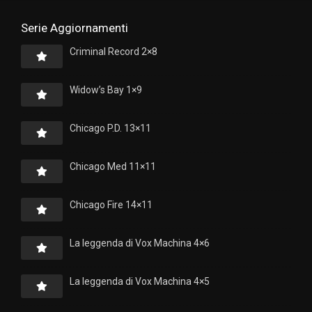
Serie Aggiornamenti
Criminal Record 2×8
Widow’s Bay 1×9
Chicago P.D. 13×11
Chicago Med 11×11
Chicago Fire 14×11
La leggenda di Vox Machina 4×6
La leggenda di Vox Machina 4×5