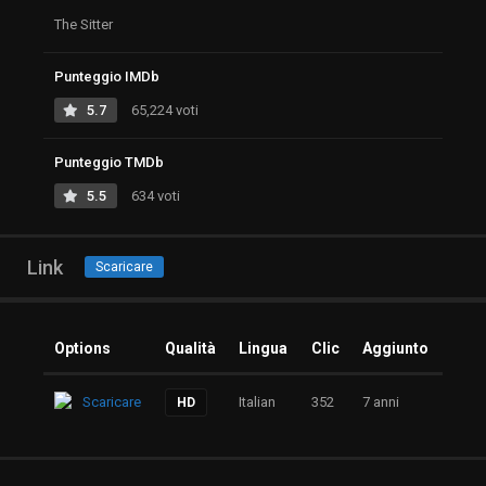
The Sitter
Punteggio IMDb
5.7
65,224 voti
Punteggio TMDb
5.5
634 voti
Link
Scaricare
Options
Qualità
Lingua
Clic
Aggiunto
Scaricare
Italian
352
7 anni
HD