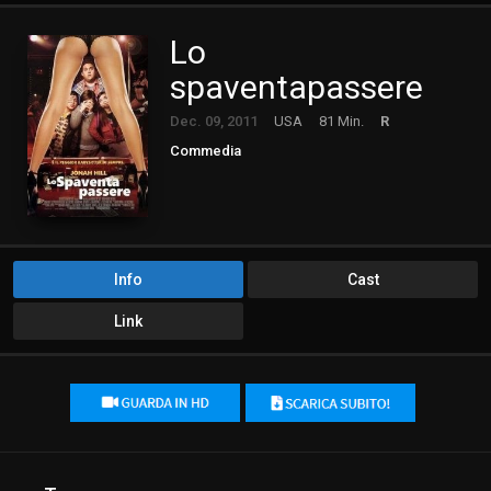
Lo
spaventapassere
Dec. 09, 2011
USA
81 Min.
R
Commedia
Info
Cast
Link