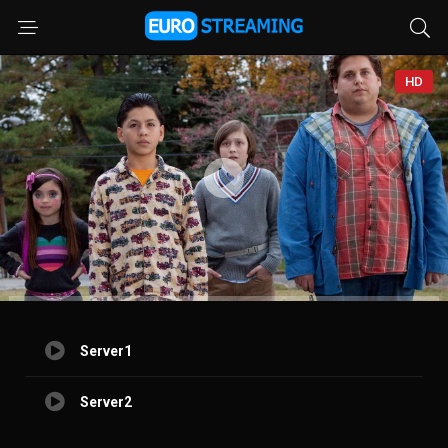
HD
Server1
Server2