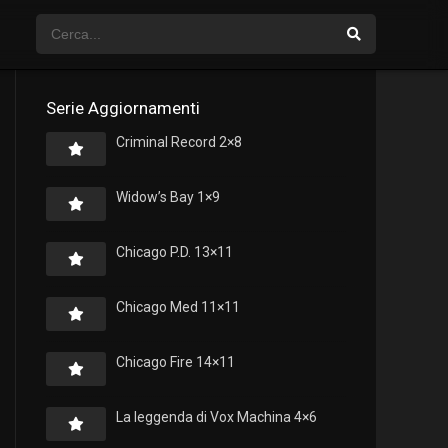
Serie Aggiornamenti
Criminal Record 2×8
Widow’s Bay 1×9
Chicago P.D. 13×11
Chicago Med 11×11
Chicago Fire 14×11
La leggenda di Vox Machina 4×6