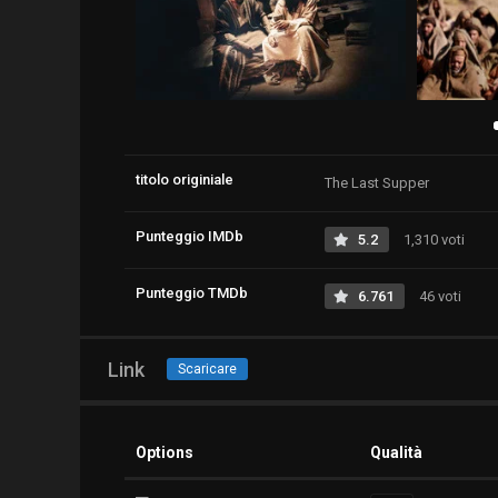
titolo originiale
The Last Supper
Punteggio IMDb
5.2
1,310 voti
Punteggio TMDb
6.761
46 voti
Link
Scaricare
Options
Qualità