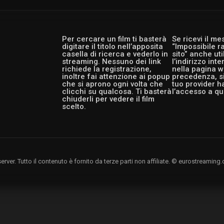
Per cercare un film ti basterà
Se ricevi il m
digitare il titolo nell’apposita
“Impossibile r
casella di ricerca e vederlo in
sito” anche ut
streaming. Nessuno dei link
l’indirizzo int
richiede la registrazione,
nella pagina w
inoltre fai attenzione ai popup
precedenza, si
che si aprono ogni volta che
tuo provider h
clicchi su qualcosa. Ti basterà
l’accesso a qu
chiuderli per vedere il film
scelto.
rver. Tutto il contenuto è fornito da terze parti non affiliate. © eurostreami