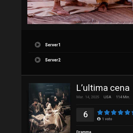
Server1
Server2
L’ultima cena
Mar. 14, 2025
USA
114 Min.
6
1
voto
Dramma