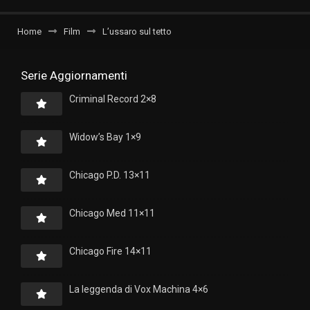
Home
Film
L’ussaro sul tetto
Serie Aggiornamenti
Criminal Record 2×8
Widow’s Bay 1×9
Chicago P.D. 13×11
Chicago Med 11×11
Chicago Fire 14×11
La leggenda di Vox Machina 4×6