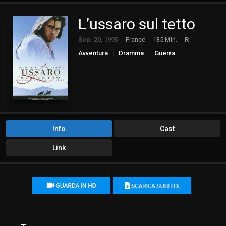
L’ussaro sul tetto
Sep. 20, 1995
France
135 Min.
R
Avventura
Dramma
Guerra
Romance
Info
Cast
Link