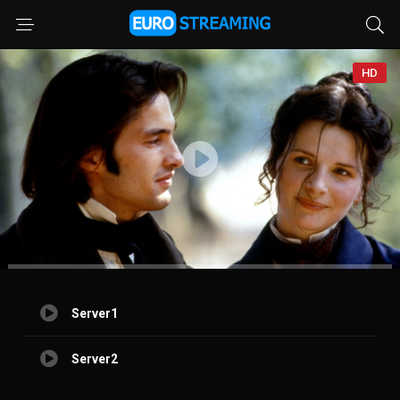
HD
Server1
Server2