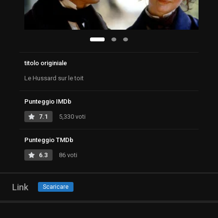
titolo originiale
Le Hussard sur le toit
Punteggio IMDb
7.1
5,330 voti
Punteggio TMDb
6.3
86 voti
Link
Scaricare