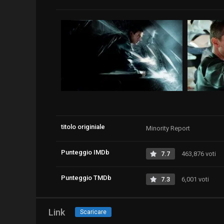
titolo originiale
Minority Report
Punteggio IMDb
7.7
463,876 voti
Punteggio TMDb
7.3
6,001 voti
Link
Scaricare