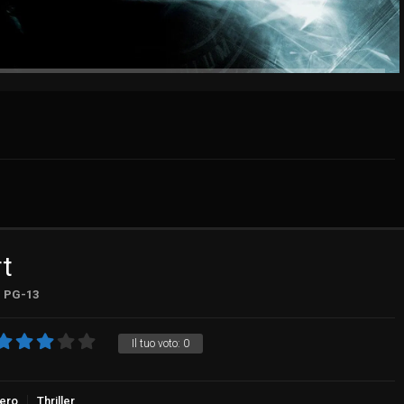
rt
PG-13
Il tuo voto:
0
tero
Thriller