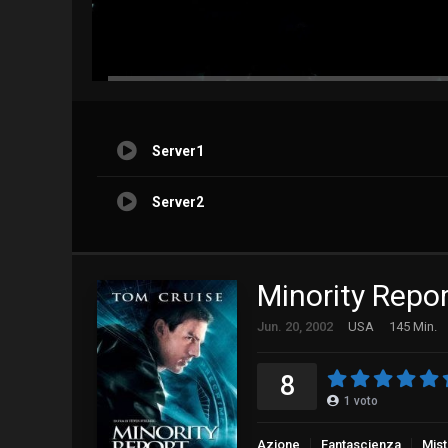
Server1
Server2
Minority Repo
Jun. 20, 2002
USA
145 Min.
8
1
voto
Azione
Fantascienza
Mis