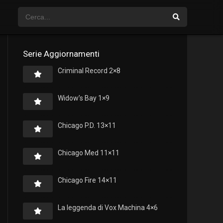
Serie Aggiornamenti
Criminal Record 2×8
Widow’s Bay 1×9
Chicago P.D. 13×11
Chicago Med 11×11
Chicago Fire 14×11
La leggenda di Vox Machina 4×6