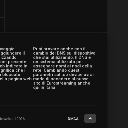
essaggio
Puoi provare anche con il
aggiungere il
cambio dei DNS sul dispositivo
ilizzando
che stai utilizzando. Il DNS è
ernet presente
un sistema utilizzato per
eb indicata in
assegnare nomi ai nodi della
gnifica che il
rete. Cambiando questi
a bloccato
parametri sul tuo device avrai
ella pagina web.
modo di accedere al nuovo
sito di Eurostreaming anche
qui in Italia.
ng.download 2026
DMCA