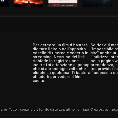
Per cercare un film ti basterà
Se ricevi il m
digitare il titolo nell’apposita
“Impossibile r
casella di ricerca e vederlo in
sito” anche ut
streaming. Nessuno dei link
l’indirizzo int
richiede la registrazione,
nella pagina w
inoltre fai attenzione ai popup
precedenza, si
che si aprono ogni volta che
tuo provider h
clicchi su qualcosa. Ti basterà
l’accesso a qu
chiuderli per vedere il film
scelto.
rver. Tutto il contenuto è fornito da terze parti non affiliate. © eurostreami