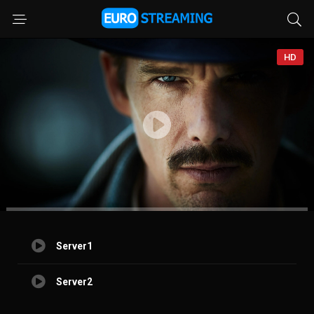
HD
Server1
Server2