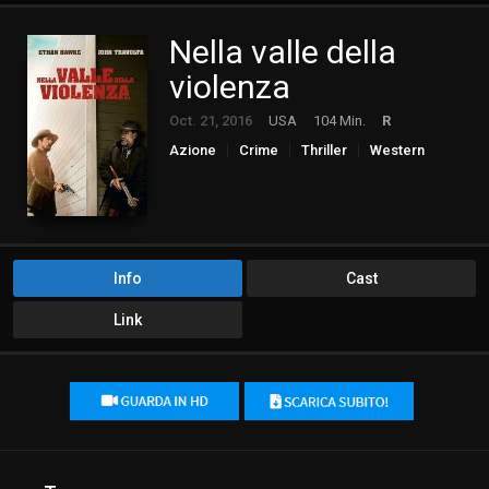
Nella valle della
violenza
Oct. 21, 2016
USA
104 Min.
R
Azione
Crime
Thriller
Western
Info
Cast
Link