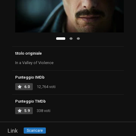
titolo originiale
In a Valley of Violence
Punteggio IMDb
6.0
12,764 voti
Punteggio TMDb
5.9
338 voti
Link
Scaricare