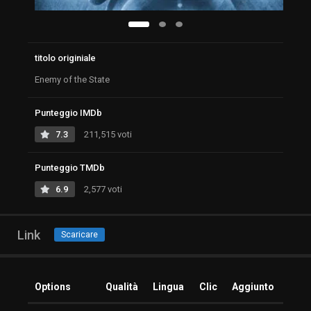
titolo originiale
Enemy of the State
Punteggio IMDb
7.3
211,515 voti
Punteggio TMDb
6.9
2,577 voti
Link
Scaricare
Options
Qualità
Lingua
Clic
Aggiunto