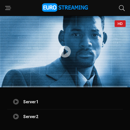
HD
Server1
Server2