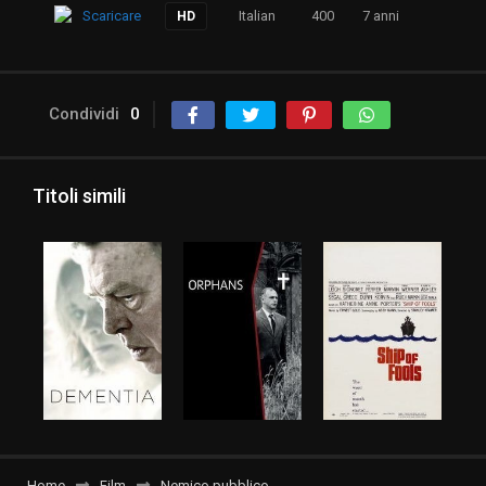
Scaricare
Italian
400
7 anni
HD
Condividi
0
Titoli simili
Home
Film
Nemico pubblico