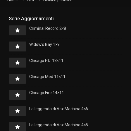
Serie Aggiornamenti
Criminal Record 2×8
Widow’s Bay 1×9
Chicago P.D. 13×11
Chicago Med 11×11
Chicago Fire 14×11
La leggenda di Vox Machina 4×6
La leggenda di Vox Machina 4×5