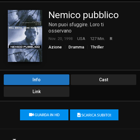
Nemico pubblico
Non puoi sfuggire. Loro ti
osservano
Nov. 20, 1998
USA
127 Min.
R
Azione
Dramma
Thriller
Info
Cast
Link