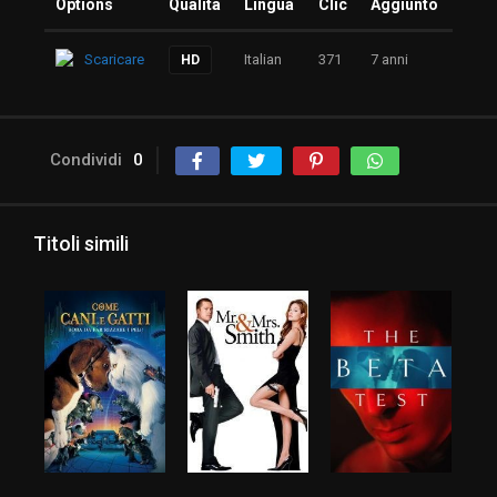
Options
Qualità
Lingua
Clic
Aggiunto
Scaricare
Italian
371
7 anni
HD
Condividi
0
Titoli simili