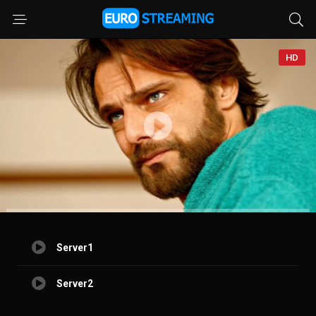
HD
Server1
Server2