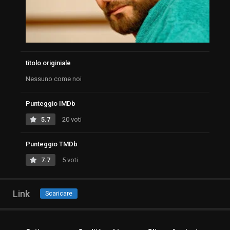
titolo originiale
Nessuno come noi
Punteggio IMDb
5.7
20 voti
Punteggio TMDb
7.7
5 voti
Link
Scaricare