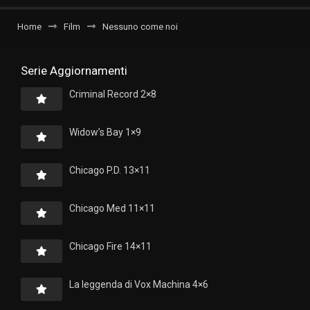
Home
Film
Nessuno come noi
Serie Aggiornamenti
Criminal Record 2×8
Widow’s Bay 1×9
Chicago P.D. 13×11
Chicago Med 11×11
Chicago Fire 14×11
La leggenda di Vox Machina 4×6