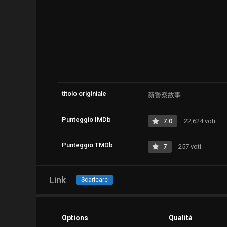
titolo originiale
新警察故事
Punteggio IMDb
7.0
22,624 voti
Punteggio TMDb
7
257 voti
Link
Scaricare
Options
Qualità