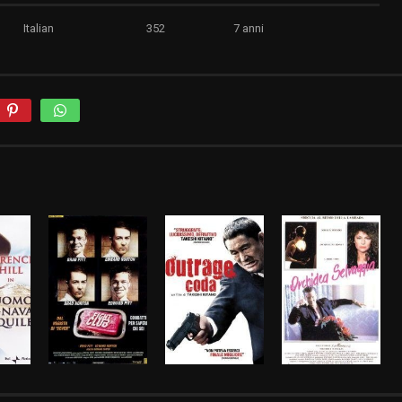
Italian
352
7 anni