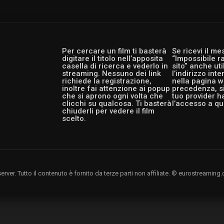
Per cercare un film ti basterà
Se ricevi il m
digitare il titolo nell’apposita
“Impossibile r
casella di ricerca e vederlo in
sito” anche ut
streaming. Nessuno dei link
l’indirizzo int
richiede la registrazione,
nella pagina w
inoltre fai attenzione ai popup
precedenza, si
che si aprono ogni volta che
tuo provider h
clicchi su qualcosa. Ti basterà
l’accesso a qu
chiuderli per vedere il film
scelto.
rver. Tutto il contenuto è fornito da terze parti non affiliate. © eurostreami