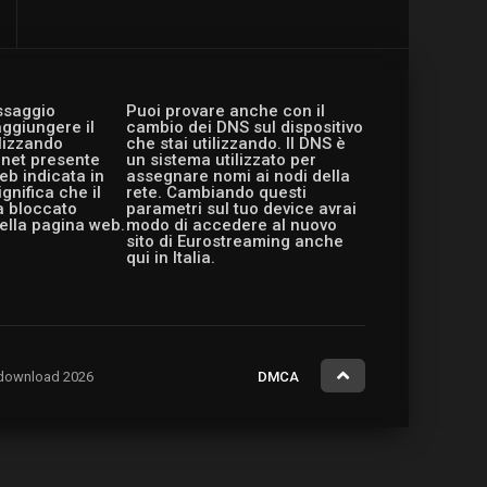
essaggio
Puoi provare anche con il
aggiungere il
cambio dei DNS sul dispositivo
ilizzando
che stai utilizzando. Il DNS è
ernet presente
un sistema utilizzato per
eb indicata in
assegnare nomi ai nodi della
gnifica che il
rete. Cambiando questi
a bloccato
parametri sul tuo device avrai
ella pagina web.
modo di accedere al nuovo
sito di Eurostreaming anche
qui in Italia.
ng.download 2026
DMCA