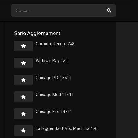
Serie Aggiornamenti
Criminal Record 2×8
Widow’s Bay 1×9
Chicago P.D. 13×11
Chicago Med 11×11
Chicago Fire 14×11
La leggenda di Vox Machina 4×6