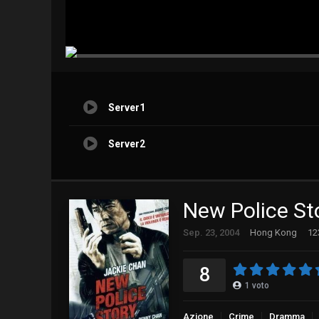
Server1
Server2
New Police St
Sep. 23, 2004
Hong Kong
12
8
1
voto
Azione
Crime
Dramma