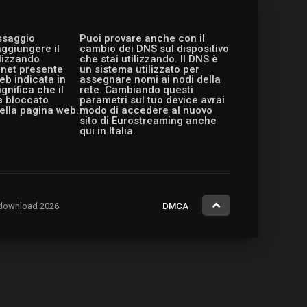
essaggio
Puoi provare anche con il
aggiungere il
cambio dei DNS sul dispositivo
ilizzando
che stai utilizzando. Il DNS è
ernet presente
un sistema utilizzato per
eb indicata in
assegnare nomi ai nodi della
gnifica che il
rete. Cambiando questi
a bloccato
parametri sul tuo device avrai
ella pagina web.
modo di accedere al nuovo
sito di Eurostreaming anche
qui in Italia.
ng.download 2026
DMCA