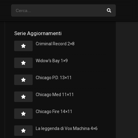
Serie Aggiornamenti
Criminal Record 2×8
Widow’s Bay 1×9
Chicago P.D. 13×11
Chicago Med 11×11
Chicago Fire 14×11
La leggenda di Vox Machina 4×6