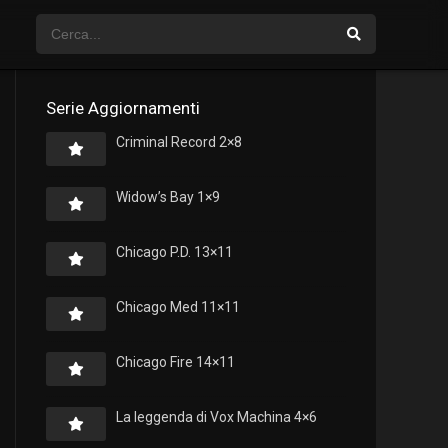
Serie Aggiornamenti
Criminal Record 2×8
Widow’s Bay 1×9
Chicago P.D. 13×11
Chicago Med 11×11
Chicago Fire 14×11
La leggenda di Vox Machina 4×6