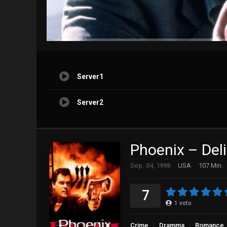
Server1
Server2
Phoenix – Delit
Sep. 04, 1998
USA
107 Min.
7
1
voto
Crime
Dramma
Romance