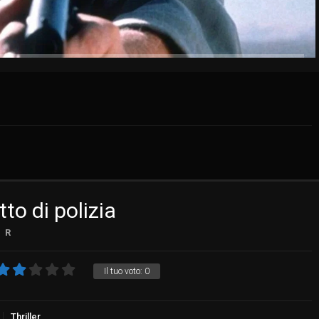
to di polizia
R
Il tuo voto:
0
Thriller