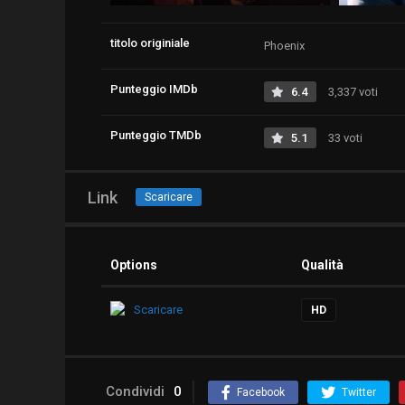
titolo originiale
Phoenix
Punteggio IMDb
6.4
3,337 voti
Punteggio TMDb
5.1
33 voti
Link
Scaricare
Options
Qualità
Scaricare
HD
Condividi
0
Facebook
Twitter