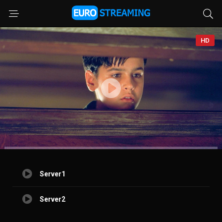
HD
Server1
Server2