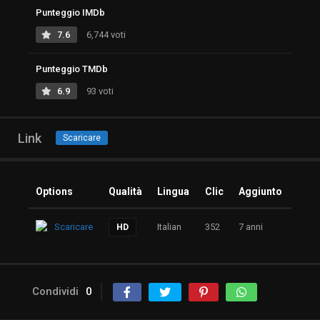
Punteggio IMDb
7.6
6,744 voti
Punteggio TMDb
6.9
93 voti
Link
Scaricare
Options
Qualità
Lingua
Clic
Aggiunto
Scaricare
Italian
352
7 anni
HD
Condividi
0