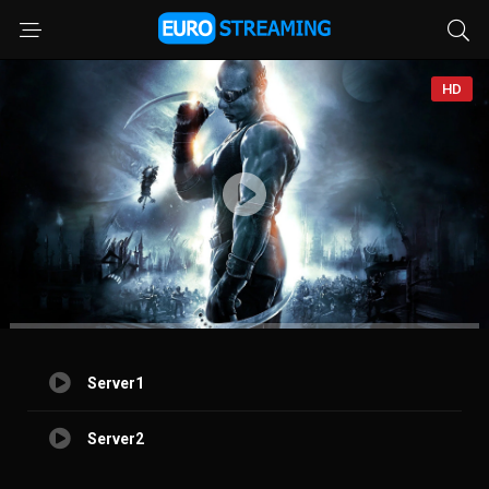
HD
Server1
Server2