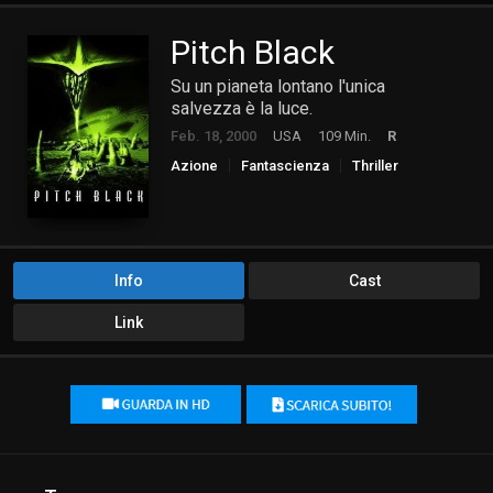
Pitch Black
Su un pianeta lontano l'unica
salvezza è la luce.
Feb. 18, 2000
USA
109 Min.
R
Azione
Fantascienza
Thriller
Info
Cast
Link