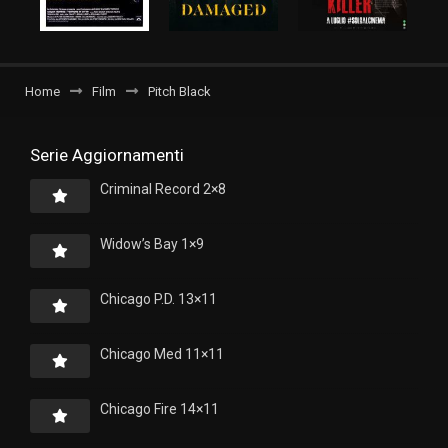
Home
Film
Pitch Black
Serie Aggiornamenti
Criminal Record 2×8
Widow’s Bay 1×9
Chicago P.D. 13×11
Chicago Med 11×11
Chicago Fire 14×11