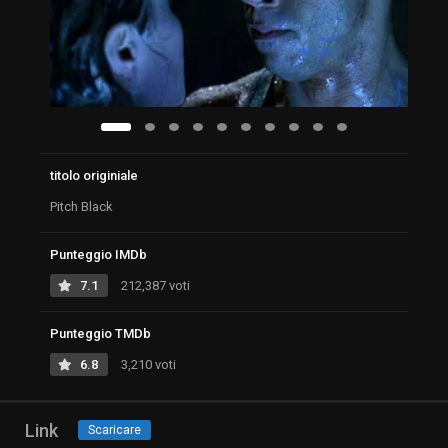
titolo originiale
Pitch Black
Punteggio IMDb
7.1
212,387 voti
Punteggio TMDb
6.8
3,210 voti
Link
Scaricare