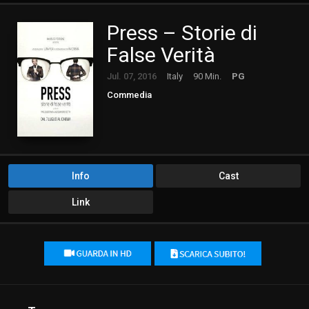
Press – Storie di
False Verità
Jul. 07, 2016
Italy
90 Min.
PG
Commedia
Info
Cast
Link