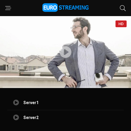
HD
Server1
Server2