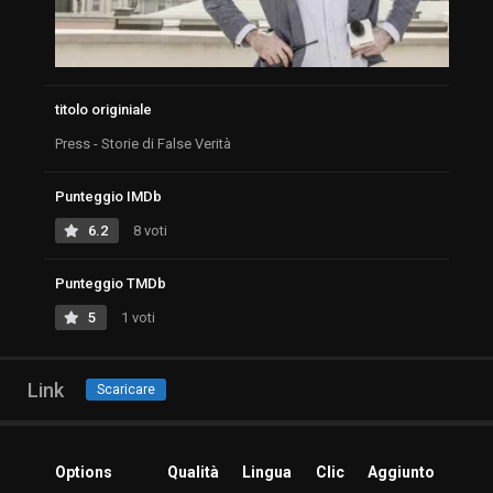
titolo originiale
Press - Storie di False Verità
Punteggio IMDb
6.2
8 voti
Punteggio TMDb
5
1 voti
Link
Scaricare
Options
Qualità
Lingua
Clic
Aggiunto