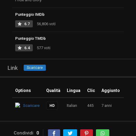
Punteggio IMDb
6.7
56,806 voti
Punteggio TMDb
6.4
577 voti
Link
Scaricare
Options
Qualità
Lingua
Clic
Aggiunto
Scaricare
Italian
445
7 anni
HD
Condividi
0