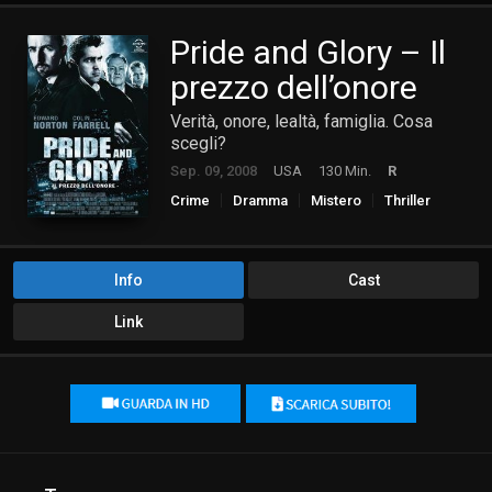
Pride and Glory – Il
prezzo dell’onore
Verità, onore, lealtà, famiglia. Cosa
scegli?
Sep. 09, 2008
USA
130 Min.
R
Crime
Dramma
Mistero
Thriller
Info
Cast
Link