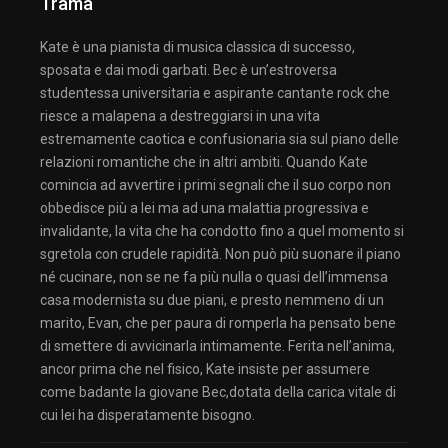
Trama
Kate è una pianista di musica classica di successo,
sposata e dai modi garbati. Bec è un’estroversa
studentessa universitaria e aspirante cantante rock che
riesce a malapena a destreggiarsi in una vita
estremamente caotica e confusionaria sia sul piano delle
relazioni romantiche che in altri ambiti. Quando Kate
comincia ad avvertire i primi segnali che il suo corpo non
obbedisce più a lei ma ad una malattia progressiva e
invalidante, la vita che ha condotto fino a quel momento si
sgretola con crudele rapidità. Non può più suonare il piano
né cucinare, non se ne fa più nulla o quasi dell’immensa
casa modernista su due piani, e presto nemmeno di un
marito, Evan, che per paura di romperla ha pensato bene
di smettere di avvicinarla intimamente. Ferita nell’anima,
ancor prima che nel fisico, Kate insiste per assumere
come badante la giovane Bec,dotata della carica vitale di
cui lei ha disperatamente bisogno.