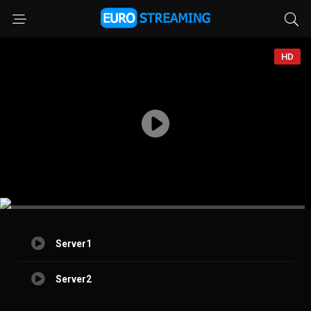
HD
Server1
Server2