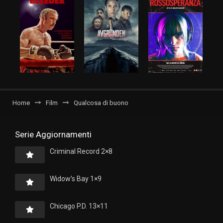
Home
Film
Qualcosa di buono
Serie Aggiornamenti
Criminal Record 2×8
Widow’s Bay 1×9
Chicago P.D. 13×11