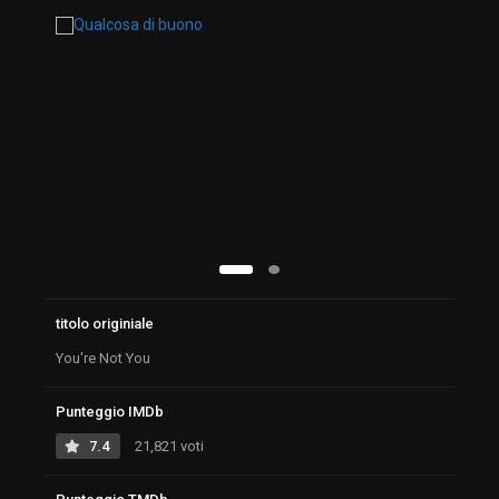
titolo originiale
You're Not You
Punteggio IMDb
7.4
21,821 voti