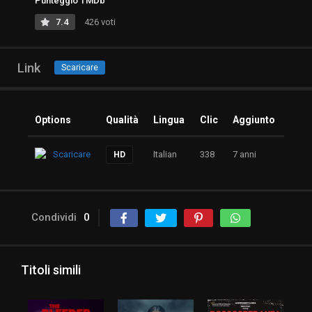
Punteggio TMDb
7.4
426 voti
Link
Scaricare
Options
Qualità
Lingua
Clic
Aggiunto
Scaricare
Italian
338
7 anni
HD
Condividi
0
Titoli simili