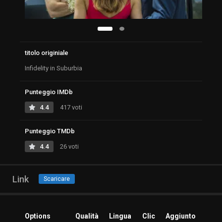
titolo originiale
Infidelity in Suburbia
Punteggio IMDb
4.4
417 voti
Punteggio TMDb
4.4
26 voti
Link
Scaricare
Options
Qualità
Lingua
Clic
Aggiunto