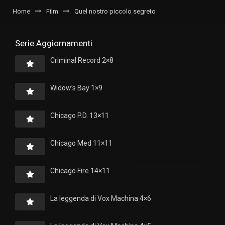
Home
Film
Quel nostro piccolo segreto
Serie Aggiornamenti
Criminal Record 2×8
Widow’s Bay 1×9
Chicago P.D. 13×11
Chicago Med 11×11
Chicago Fire 14×11
La leggenda di Vox Machina 4×6