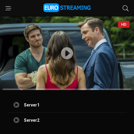
HD
Server1
Server2