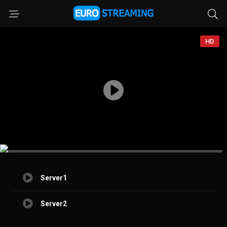
HD
Server1
Server2