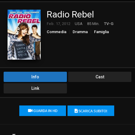
Radio Rebel
Feb. 17, 2012
USA
85 Min.
TV-G
Commedia
Dramma
Famiglia
televisione film
Info
Cast
Link