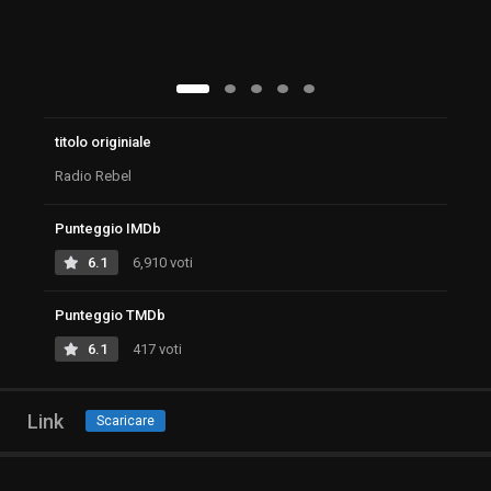
titolo originiale
Radio Rebel
Punteggio IMDb
6.1
6,910 voti
Punteggio TMDb
6.1
417 voti
Link
Scaricare