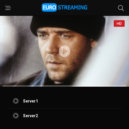
HD
Server1
Server2