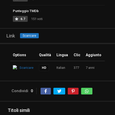
Punteggio TMDb
6.7
151 voti
Link
Scaricare
Options
Qualità
Lingua
Clic
Aggiunto
Scaricare
Italian
377
7 anni
HD
Condividi
0
Titoli simili