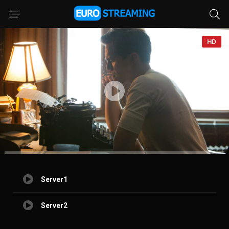
HD
Server1
Server2