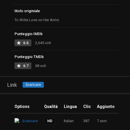
titolo originiale
To Write Love on Her Arms
Punteggio IMDb
6.6
2,645 voti
Punteggio TMDb
6.7
68 voti
Link
Scaricare
Options
Qualità
Lingua
Clic
Aggiunto
Scaricare
Italian
387
7 anni
HD