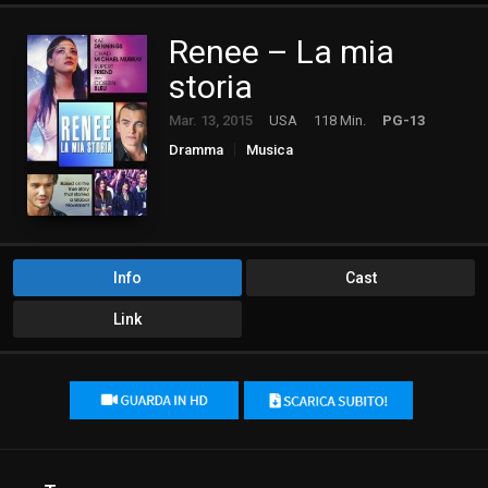
Renee – La mia
storia
Mar. 13, 2015
USA
118 Min.
PG-13
Dramma
Musica
Info
Cast
Link