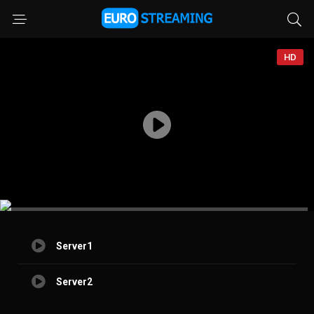
HD
Server1
Server2