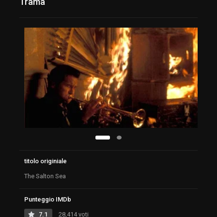
Trama
titolo originiale
The Salton Sea
Punteggio IMDb
7.1
28,414 voti