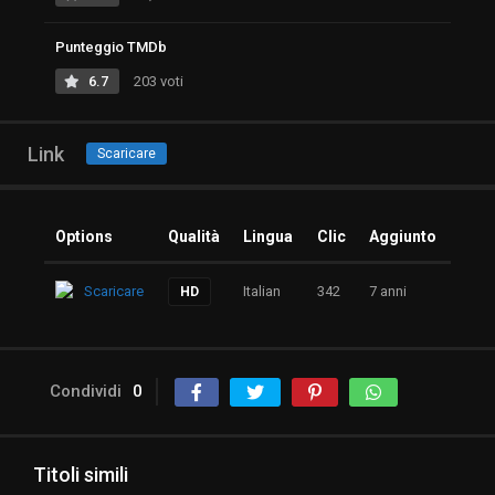
Punteggio TMDb
6.7
203 voti
Link
Scaricare
Options
Qualità
Lingua
Clic
Aggiunto
Scaricare
Italian
342
7 anni
HD
Condividi
0
Titoli simili