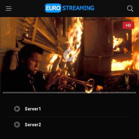
HD
Server1
Server2