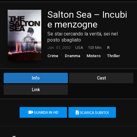
Salton Sea – Incubi
e menzogne
Se stai cercando la verità, sei nel
posto sbagliato
Jan. 01, 2002
USA
103 Min.
R
Crime
Dramma
Mistero
Thriller
Info
Cast
Link