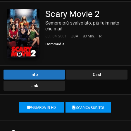
Scary Movie 2
Sempre più svalvolato, più fulminato
che mai!
Jul. 04, 2001
USA
83 Min.
R
Commedia
Info
Cast
Link