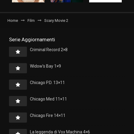
Home
Film
Scary Movie 2
Serie Aggiornamenti
Criminal Record 2×8
Widow’s Bay 1×9
Chicago P.D. 13×11
Chicago Med 11×11
Chicago Fire 14×11
La leggenda di Vox Machina 4×6