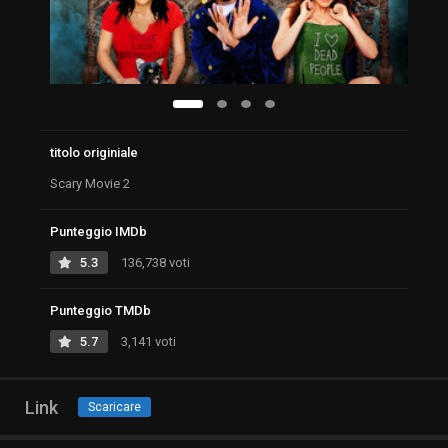
titolo originiale
Scary Movie 2
Punteggio IMDb
5.3
136,738 voti
Punteggio TMDb
5.7
3,141 voti
Link
Scaricare