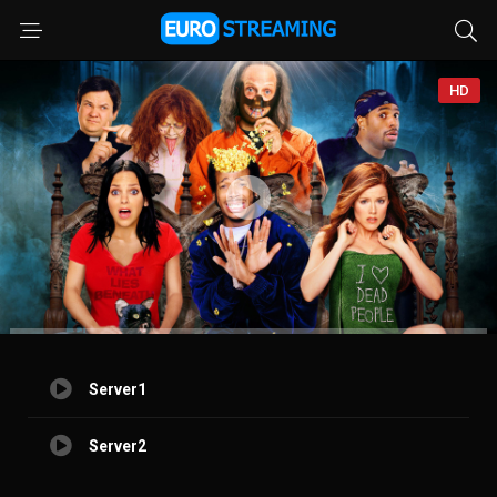
HD
Server1
Server2