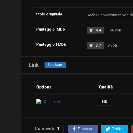
titolo originiale
Sechs Schwedinnen von der
Punteggio IMDb
4.4
198 voti
Punteggio TMDb
3.7
3 voti
Link
Scaricare
Options
Qualità
Scaricare
HD
Condividi
1
Facebook
Twitter