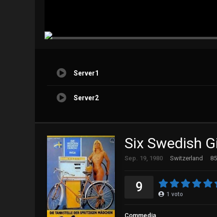
Server1
Server2
Six Swedish G
Sep. 19, 1980
Switzerland
85
9
1
voto
Commedia