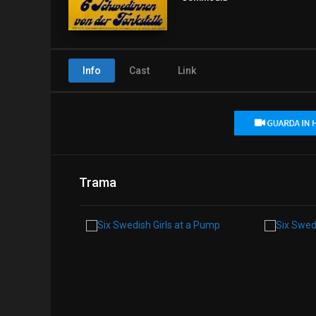
Info
Cast
Link
Trama