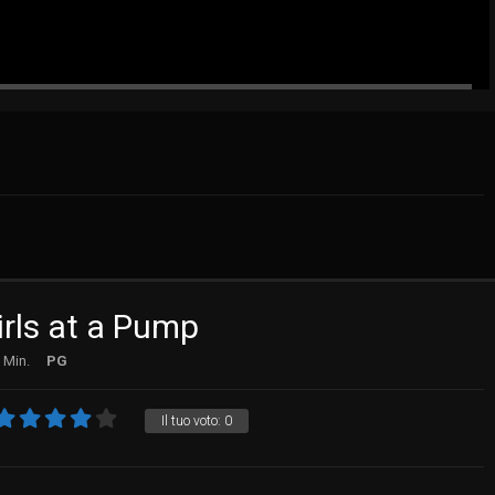
irls at a Pump
 Min.
PG
Il tuo voto:
0