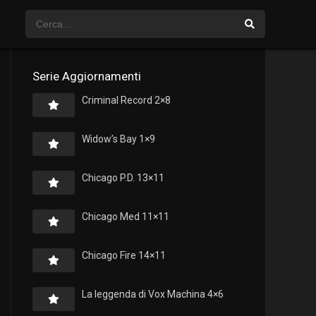
Serie Aggiornamenti
Criminal Record 2×8
Widow’s Bay 1×9
Chicago P.D. 13×11
Chicago Med 11×11
Chicago Fire 14×11
La leggenda di Vox Machina 4×6