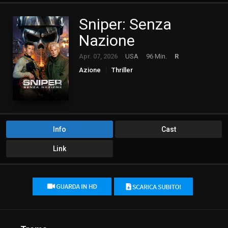
Sniper: Senza
Nazione
Apr. 07, 2026
USA
96 Min.
R
Azione
Thriller
Info
Cast
Link