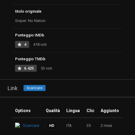
titolo originiale
Sniper: No Nation
Punteggio IMDb
4
418 voti
Punteggio TMDb
6.425
53 voti
Link
Scaricare
Options
Qualità
Lingua
Clic
Aggiunto
Scaricare
ITA
35
2 mesi
HD