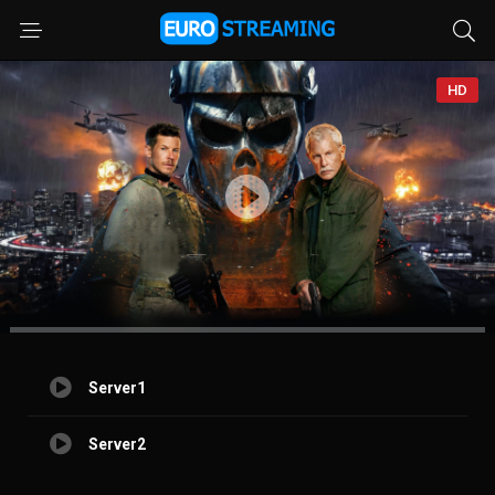
HD
Server1
Server2