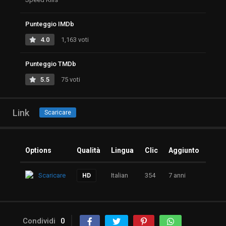
Punteggio IMDb
4.0
1,163 voti
Punteggio TMDb
5.5
75 voti
Link
Scaricare
Options
Qualità
Lingua
Clic
Aggiunto
Scaricare
Italian
354
7 anni
HD
Condividi
0