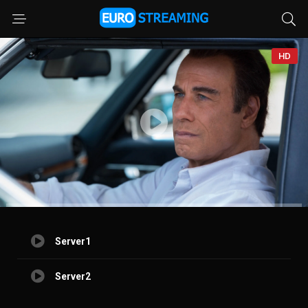
HD
Server1
Server2