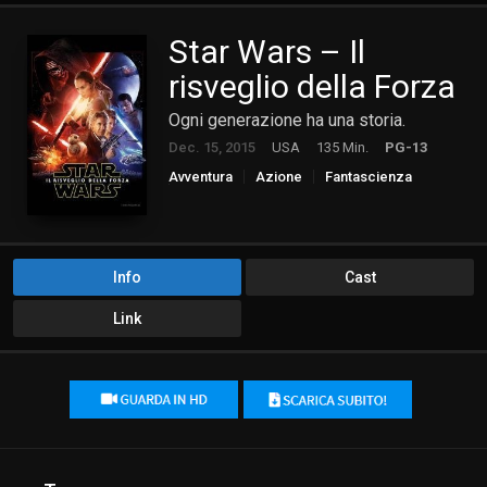
Star Wars – Il
risveglio della Forza
Ogni generazione ha una storia.
Dec. 15, 2015
USA
135 Min.
PG-13
Avventura
Azione
Fantascienza
Fantasy
Info
Cast
Link