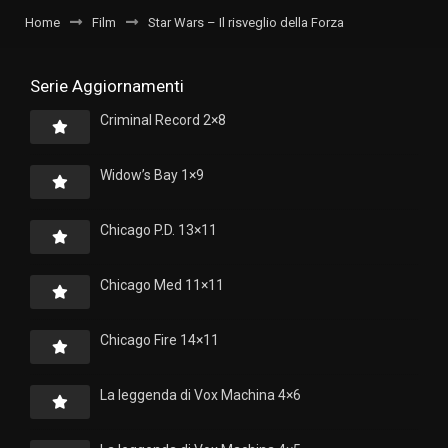
Home
Film
Star Wars – Il risveglio della Forza
Serie Aggiornamenti
Criminal Record 2×8
Widow’s Bay 1×9
Chicago P.D. 13×11
Chicago Med 11×11
Chicago Fire 14×11
La leggenda di Vox Machina 4×6