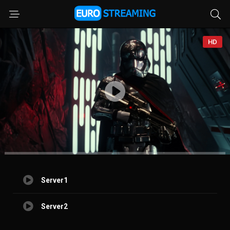
HD
Server1
Server2