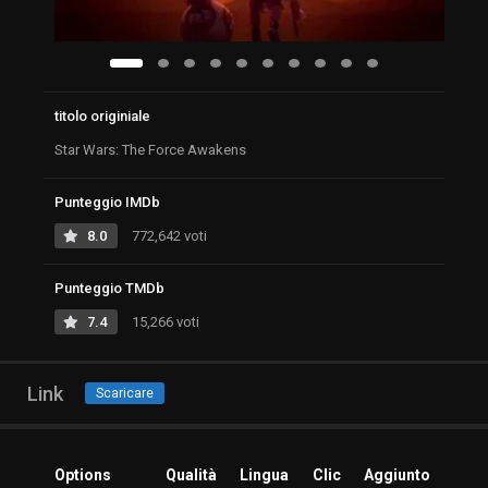
titolo originiale
Star Wars: The Force Awakens
Punteggio IMDb
8.0
772,642 voti
Punteggio TMDb
7.4
15,266 voti
Link
Scaricare
Options
Qualità
Lingua
Clic
Aggiunto