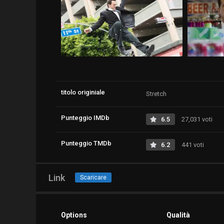
titolo originiale
Stretch
Punteggio IMDb
6.5
27,031 voti
Punteggio TMDb
6.2
441 voti
Link
Scaricare
Options
Qualità