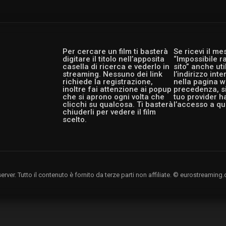
Per cercare un film ti basterà
Se ricevi il m
digitare il titolo nell’apposita
“Impossibile r
casella di ricerca e vederlo in
sito” anche ut
streaming. Nessuno dei link
l’indirizzo int
richiede la registrazione,
nella pagina w
inoltre fai attenzione ai popup
precedenza, si
che si aprono ogni volta che
tuo provider h
clicchi su qualcosa. Ti basterà
l’accesso a qu
chiuderli per vedere il film
scelto.
rver. Tutto il contenuto è fornito da terze parti non affiliate. © eurostreami