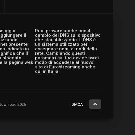
essaggio
Puoi provare anche con il
aggiungere il
cambio dei DNS sul dispositivo
ilizzando
che stai utilizzando. Il DNS è
ernet presente
un sistema utilizzato per
eb indicata in
assegnare nomi ai nodi della
gnifica che il
rete. Cambiando questi
a bloccato
parametri sul tuo device avrai
ella pagina web.
modo di accedere al nuovo
sito di Eurostreaming anche
qui in Italia.
ng.download 2026
DMCA