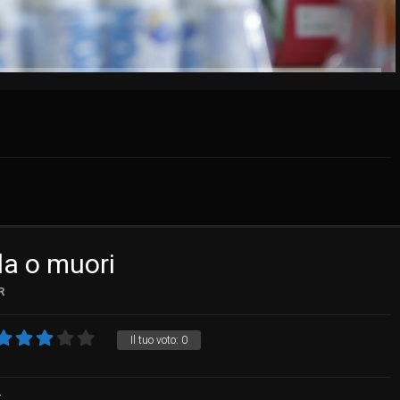
da o muori
R
Il tuo voto:
0
r