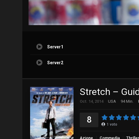
Server1
Server2
Stretch – Gui
Oct. 14, 2014
USA
94 Min.
8
1
voto
Azione
Commedia
Thrille