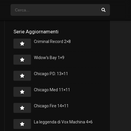
Serie Aggiornamenti
Criminal Record 2×8
Widow’s Bay 1×9
Chicago P.D. 13×11
Chicago Med 11×11
Chicago Fire 14×11
La leggenda di Vox Machina 4×6