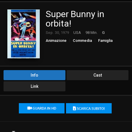
Super Bunny in
orbita!
Sep. 30, 1979
USA
98 Min.
G
Animazione
Commedia
Famiglia
Info
Cast
Link