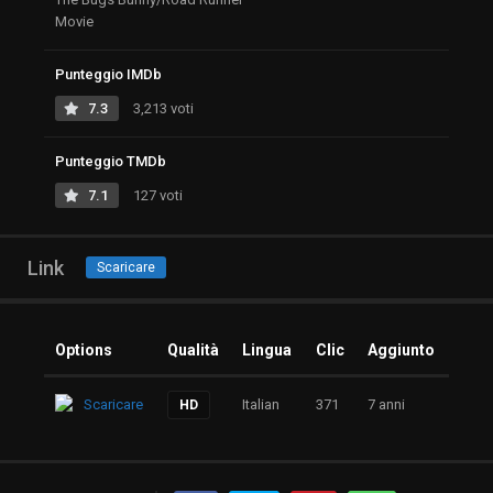
Movie
Punteggio IMDb
7.3
3,213 voti
Punteggio TMDb
7.1
127 voti
Link
Scaricare
Options
Qualità
Lingua
Clic
Aggiunto
Scaricare
Italian
371
7 anni
HD