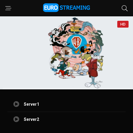
HD
Server1
Server2