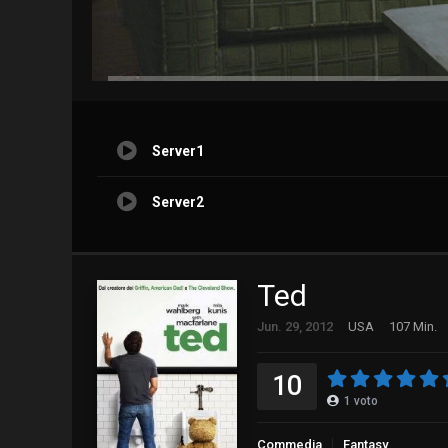
Server1
Server2
Ted
Jun. 29, 2012
USA
107 Min.
10
1
voto
Commedia
Fantasy