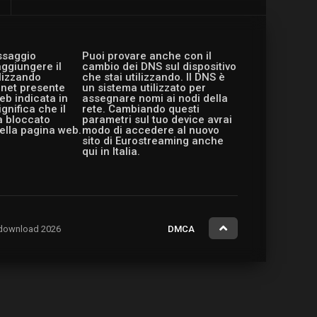
essaggio
Puoi provare anche con il
aggiungere il
cambio dei DNS sul dispositivo
ilizzando
che stai utilizzando. Il DNS è
ernet presente
un sistema utilizzato per
eb indicata in
assegnare nomi ai nodi della
gnifica che il
rete. Cambiando questi
a bloccato
parametri sul tuo device avrai
ella pagina web.
modo di accedere al nuovo
sito di Eurostreaming anche
qui in Italia.
ng.download 2026
DMCA