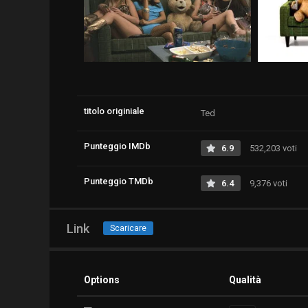
titolo originiale
Ted
Punteggio IMDb
6.9
532,203 voti
Punteggio TMDb
6.4
9,376 voti
Link
Scaricare
Options
Qualità