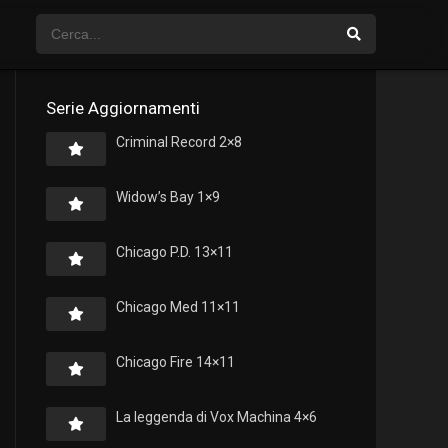
Serie Aggiornamenti
Criminal Record 2×8
Widow’s Bay 1×9
Chicago P.D. 13×11
Chicago Med 11×11
Chicago Fire 14×11
La leggenda di Vox Machina 4×6