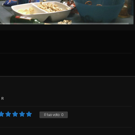
R
Il tuo voto:
0