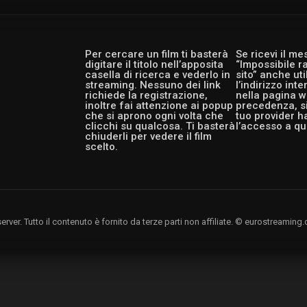
Per cercare un film ti basterà
Se ricevi il m
digitare il titolo nell’apposita
“Impossibile r
casella di ricerca e vederlo in
sito” anche ut
streaming. Nessuno dei link
l’indirizzo int
richiede la registrazione,
nella pagina w
inoltre fai attenzione ai popup
precedenza, si
che si aprono ogni volta che
tuo provider h
clicchi su qualcosa. Ti basterà
l’accesso a qu
chiuderli per vedere il film
scelto.
rver. Tutto il contenuto è fornito da terze parti non affiliate. © eurostreami