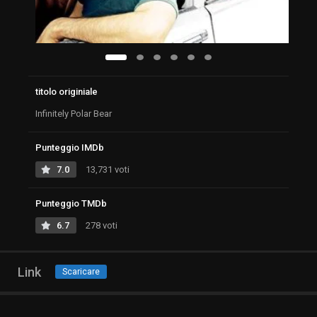
titolo originiale
Infinitely Polar Bear
Punteggio IMDb
7.0
13,731 voti
Punteggio TMDb
6.7
278 voti
Link
Scaricare