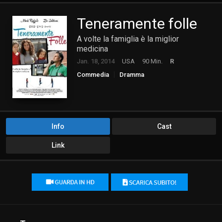
Teneramente folle
A volte la famiglia è la miglior
medicina
Jan. 18, 2014
USA
90 Min.
R
Commedia
Dramma
Info
Cast
Link