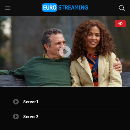
HD
Server1
Server2