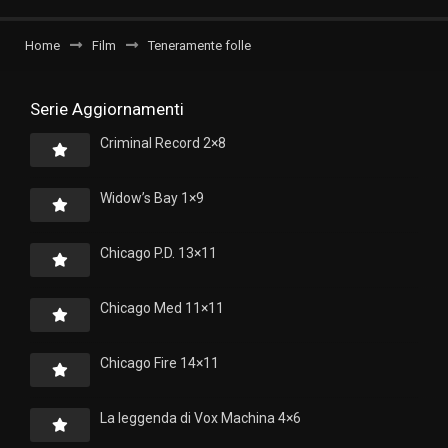
Home
Film
Teneramente folle
Serie Aggiornamenti
Criminal Record 2×8
Widow’s Bay 1×9
Chicago P.D. 13×11
Chicago Med 11×11
Chicago Fire 14×11
La leggenda di Vox Machina 4×6