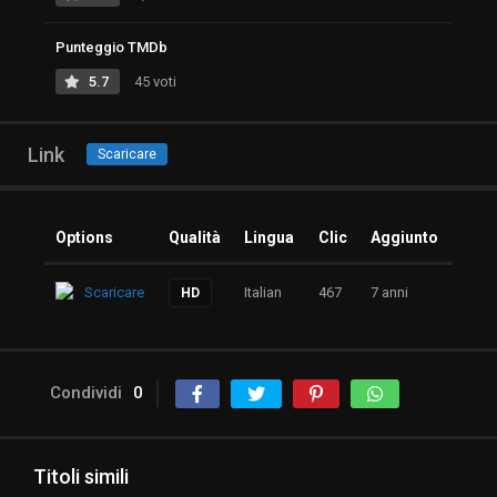
Punteggio TMDb
5.7
45 voti
Link
Scaricare
Options
Qualità
Lingua
Clic
Aggiunto
Scaricare
Italian
467
7 anni
HD
Condividi
0
Titoli simili