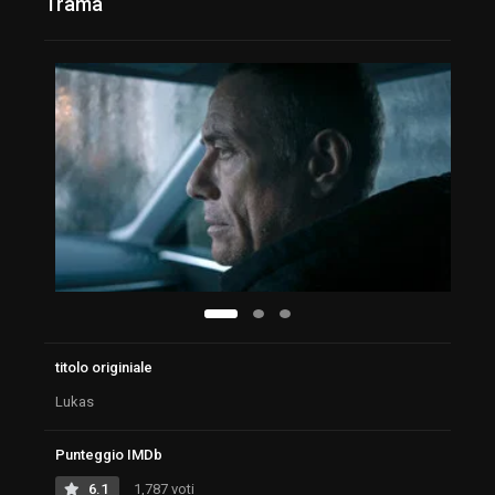
Trama
titolo originiale
Lukas
Punteggio IMDb
6.1
1,787 voti