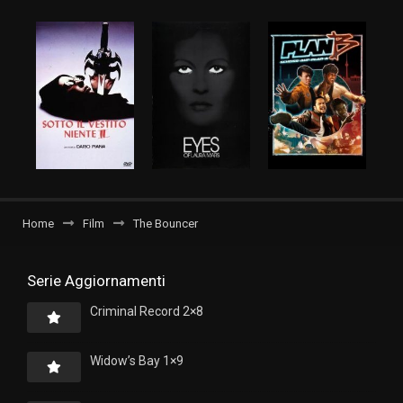
Home
Film
The Bouncer
Serie Aggiornamenti
Criminal Record 2×8
Widow’s Bay 1×9