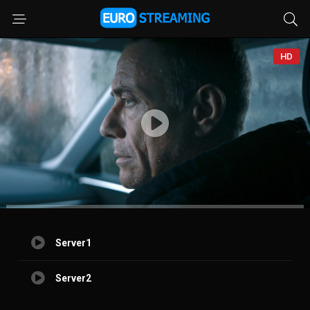
HD
Server1
Server2