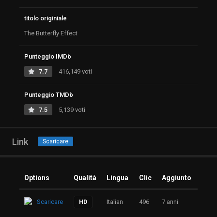
titolo originiale
The Butterfly Effect
Punteggio IMDb
7.7
416,149 voti
Punteggio TMDb
7.5
5,139 voti
Link
Scaricare
Options
Qualità
Lingua
Clic
Aggiunto
Scaricare
Italian
496
7 anni
HD