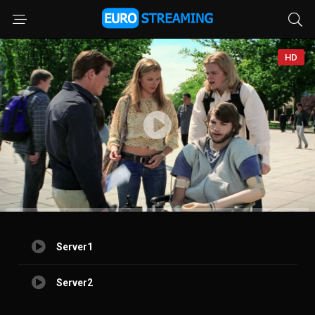
HD
Server1
Server2