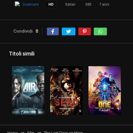
Scaricare
Italian
383
7 anni
HD
Condividi
0
Titoli simili
Home
Film
The Last Days on Mars