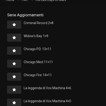
Serie Aggiornamenti
Criminal Record 2×8
Widow’s Bay 1×9
Chicago P.D. 13×11
Chicago Med 11×11
Chicago Fire 14×11
La leggenda di Vox Machina 4×6
La leggenda di Vox Machina 4×5