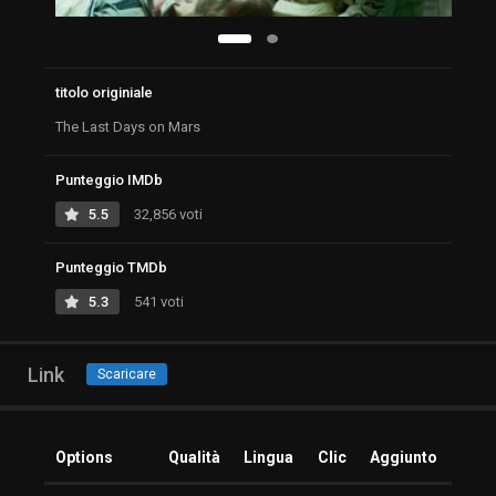
titolo originiale
The Last Days on Mars
Punteggio IMDb
5.5
32,856 voti
Punteggio TMDb
5.3
541 voti
Link
Scaricare
Options
Qualità
Lingua
Clic
Aggiunto