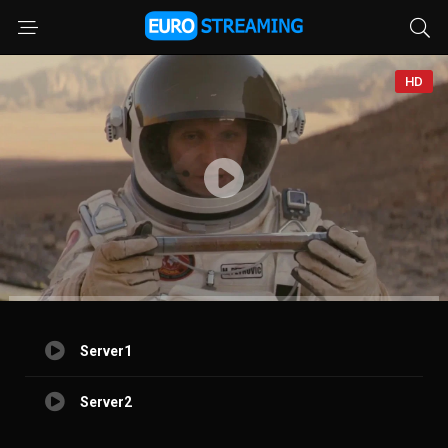
HD
Server1
Server2