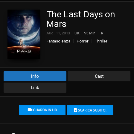
The Last Days on
Mars
Aug. 11, 2013
UK
95 Min.
R
Fantascienza
Horror
Thriller
Info
Cast
Link