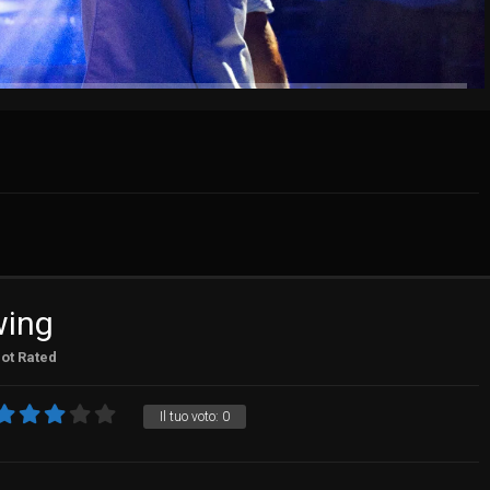
wing
ot Rated
Il tuo voto:
0