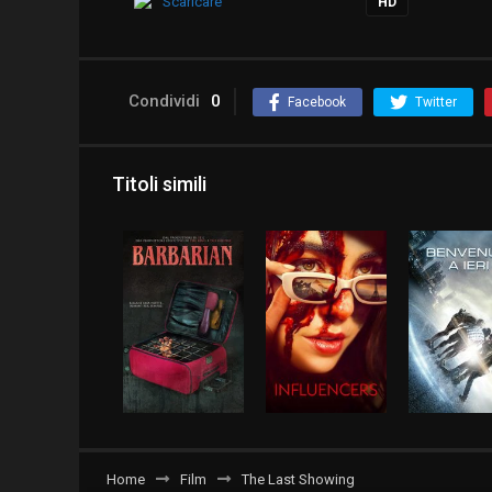
Scaricare
HD
Condividi
0
Facebook
Twitter
Titoli simili
Home
Film
The Last Showing