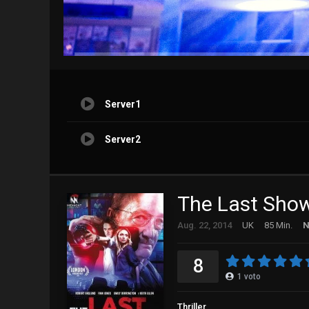
Server1
Server2
The Last Sho
Aug. 22, 2014
UK
85 Min.
N
8
1
voto
Thriller