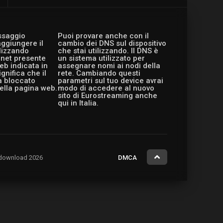
essaggio
Puoi provare anche con il
aggiungere il
cambio dei DNS sul dispositivo
ilizzando
che stai utilizzando. Il DNS è
ernet presente
un sistema utilizzato per
eb indicata in
assegnare nomi ai nodi della
gnifica che il
rete. Cambiando questi
a bloccato
parametri sul tuo device avrai
ella pagina web.
modo di accedere al nuovo
sito di Eurostreaming anche
qui in Italia.
ng.download 2026
DMCA