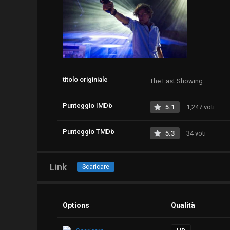
titolo originiale
The Last Showing
Punteggio IMDb
5.1
1,247 voti
Punteggio TMDb
5.3
34 voti
Link
Scaricare
Options
Qualità