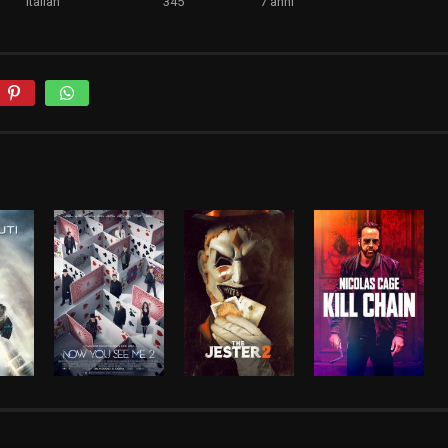
Italian
345
7 anni