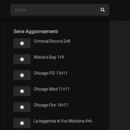
Serie Aggiornamenti
Criminal Record 2×8
Widow’s Bay 1×9
Chicago P.D. 13×11
Chicago Med 11×11
Chicago Fire 14×11
La leggenda di Vox Machina 4×6