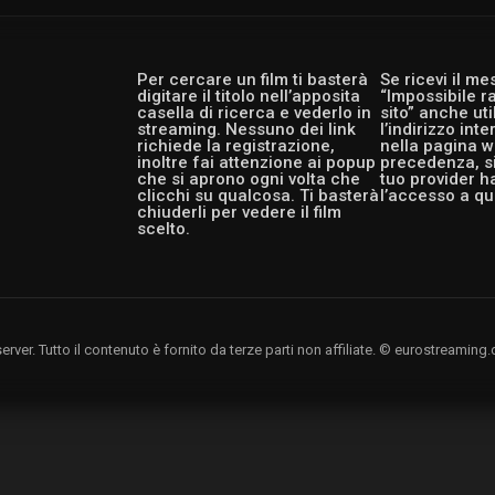
Per cercare un film ti basterà
Se ricevi il m
digitare il titolo nell’apposita
“Impossibile r
casella di ricerca e vederlo in
sito” anche ut
streaming. Nessuno dei link
l’indirizzo int
richiede la registrazione,
nella pagina w
inoltre fai attenzione ai popup
precedenza, si
che si aprono ogni volta che
tuo provider h
clicchi su qualcosa. Ti basterà
l’accesso a qu
chiuderli per vedere il film
scelto.
rver. Tutto il contenuto è fornito da terze parti non affiliate. © eurostreami