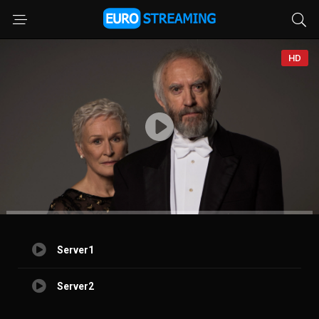
HD
Server1
Server2