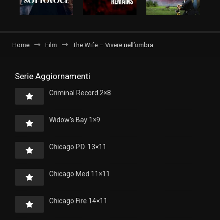
Home
Film
The Wife – Vivere nell’ombra
Serie Aggiornamenti
Criminal Record 2×8
Widow’s Bay 1×9
Chicago P.D. 13×11
Chicago Med 11×11
Chicago Fire 14×11