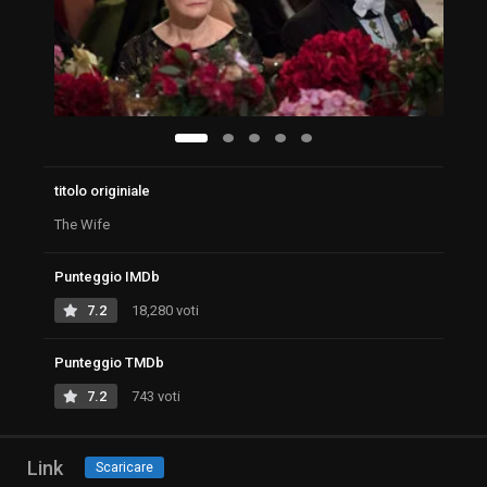
titolo originiale
The Wife
Punteggio IMDb
7.2
18,280 voti
Punteggio TMDb
7.2
743 voti
Link
Scaricare