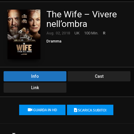
The Wife – Vivere
nell’ombra
Aug. 02, 2018
UK
100 Min.
R
Dramma
Info
Cast
Link