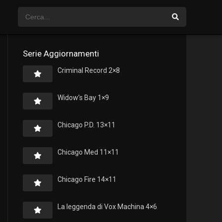
Serie Aggiornamenti
Criminal Record 2×8
Widow’s Bay 1×9
Chicago P.D. 13×11
Chicago Med 11×11
Chicago Fire 14×11
La leggenda di Vox Machina 4×6