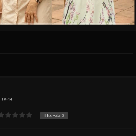
TV-14
Il tuo voto:
0