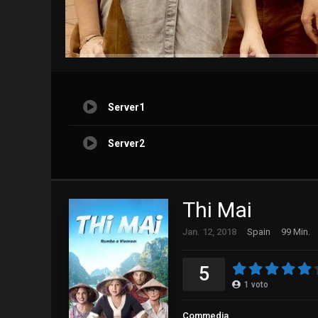
Server1
Server2
Thi Mai
Jan. 12, 2018
Spain
99 Min.
5
1
voto
Commedia