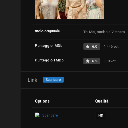
titolo originiale
Thi Mai, rumbo a Vietnam
Punteggio IMDb
6.0
1,446 voti
Punteggio TMDb
6.2
118 voti
Link
Scaricare
Options
Qualità
Scaricare
HD