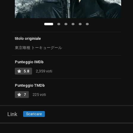
titolo originiale
東京喰種 トーキョーグール
Punteggio IMDb
5.8
2,359 voti
Punteggio TMDb
7
225 voti
Link
Scaricare