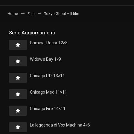
Home
Film
Tokyo Ghoul – Il film
Serie Aggiornamenti
Criminal Record 2×8
Widow’s Bay 1×9
Chicago P.D. 13×11
Chicago Med 11×11
Chicago Fire 14×11
La leggenda di Vox Machina 4×6