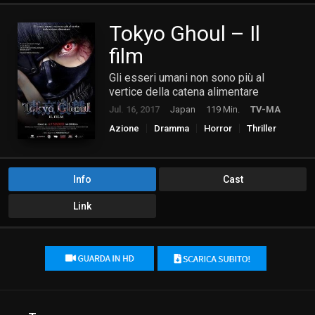
Tokyo Ghoul – Il
film
Gli esseri umani non sono più al
vertice della catena alimentare
Jul. 16, 2017
Japan
119 Min.
TV-MA
Azione
Dramma
Horror
Thriller
Info
Cast
Link