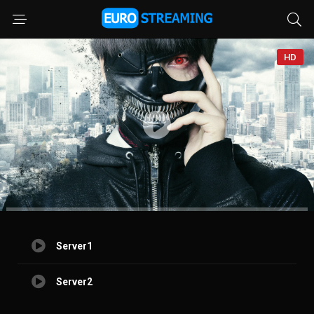
HD
Server1
Server2