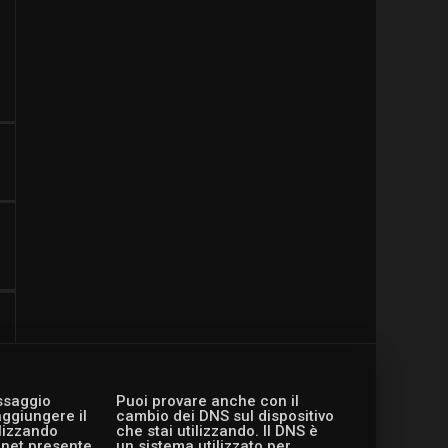
essaggio
Puoi provare anche con il
aggiungere il
cambio dei DNS sul dispositivo
ilizzando
che stai utilizzando. Il DNS è
ernet presente
un sistema utilizzato per