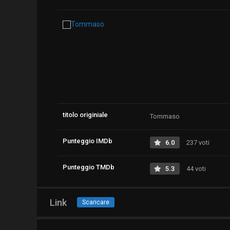
titolo originiale
Tommaso
Punteggio IMDb
6.0
237 voti
Punteggio TMDb
5.3
44 voti
Link
Scaricare