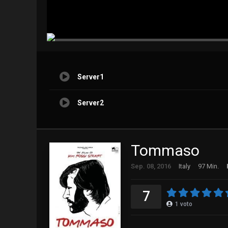
Server1
Server2
Tommaso
Sep. 08, 2016
Italy
97 Min.
7
1
voto