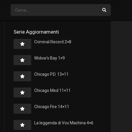
Serie Aggiornamenti
Criminal Record 2×8
Widow’s Bay 1×9
Chicago P.D. 13×11
Chicago Med 11×11
Chicago Fire 14×11
La leggenda di Vox Machina 4×6