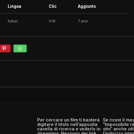
Lingua
Clic
Aggiunto
Italian
318
7 anni
Per cercare un film ti basterà
Se ricevi il m
digitare il titolo nell’apposita
“Impossibile r
casella di ricerca e vederlo in
sito” anche ut
streaming. Nessuno dei link
l’indirizzo int