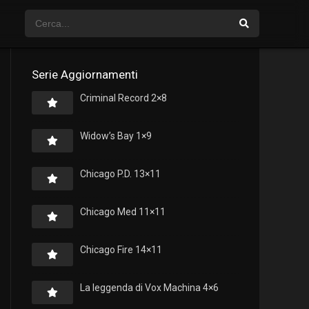
Serie Aggiornamenti
Criminal Record 2×8
Widow’s Bay 1×9
Chicago P.D. 13×11
Chicago Med 11×11
Chicago Fire 14×11
La leggenda di Vox Machina 4×6