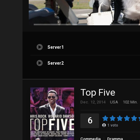
Server1
Server2
Top Five
Dec. 12, 2014
USA
102 Min.
6
1
voto
Commedia
Dramma