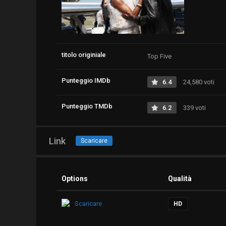
titolo originiale
Top Five
Punteggio IMDb
6.4
24,580 voti
Punteggio TMDb
6.2
339 voti
Link
Scaricare
Options
Qualità
Scaricare
HD