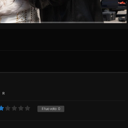
R
Il tuo voto:
0