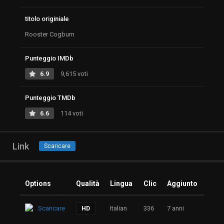
titolo originiale
Rooster Cogburn
Punteggio IMDb
6.9
9,615 voti
Punteggio TMDb
6.6
114 voti
Link
Scaricare
Options
Qualità
Lingua
Clic
Aggiunto
Scaricare
Italian
336
7 anni
HD