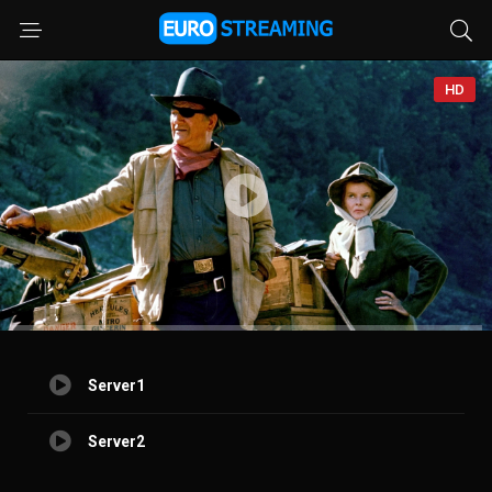
HD
Server1
Server2