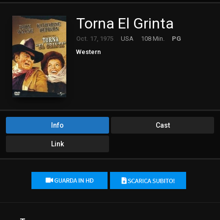
Torna El Grinta
Oct. 17, 1975
USA
108 Min.
PG
Western
Info
Cast
Link