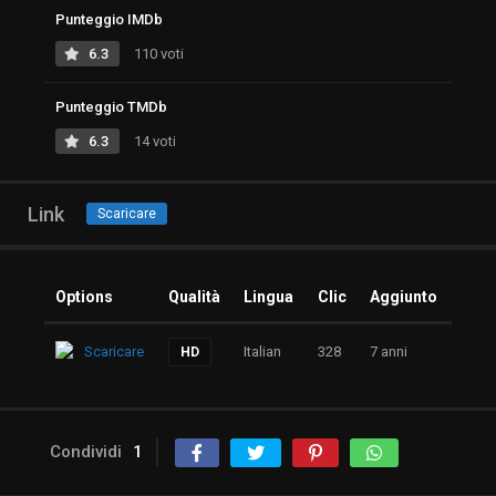
Punteggio IMDb
6.3
110 voti
Punteggio TMDb
6.3
14 voti
Link
Scaricare
Options
Qualità
Lingua
Clic
Aggiunto
Scaricare
Italian
328
7 anni
HD
Condividi
1