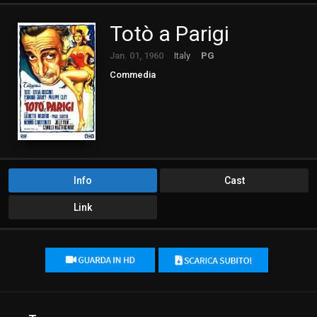
Totò a Parigi
Jan. 01, 1960
Italy
PG
Commedia
Info
Cast
Link