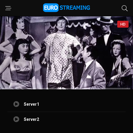
HD
Server1
Server2