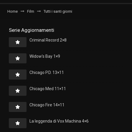
Home
Film
Tutti i santi giorni
Serie Aggiornamenti
Criminal Record 2×8
Widow’s Bay 1×9
Chicago P.D. 13×11
Chicago Med 11×11
Chicago Fire 14×11
La leggenda di Vox Machina 4×6