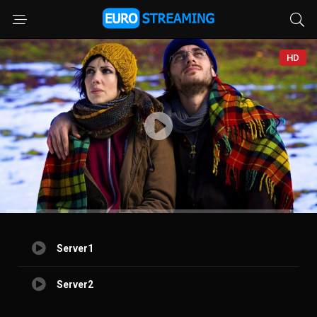
HD
Server1
Server2