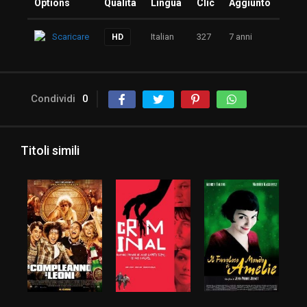
Options
Qualità
Lingua
Clic
Aggiunto
Scaricare
Italian
327
7 anni
HD
Condividi
0
Titoli simili