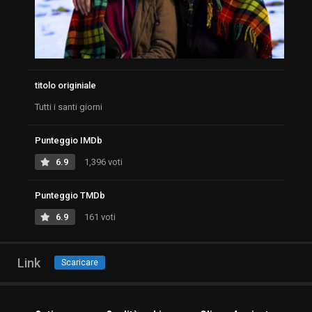
titolo originiale
Tutti i santi giorni
Punteggio IMDb
6.9
1,396 voti
Punteggio TMDb
6.9
161 voti
Link
Scaricare