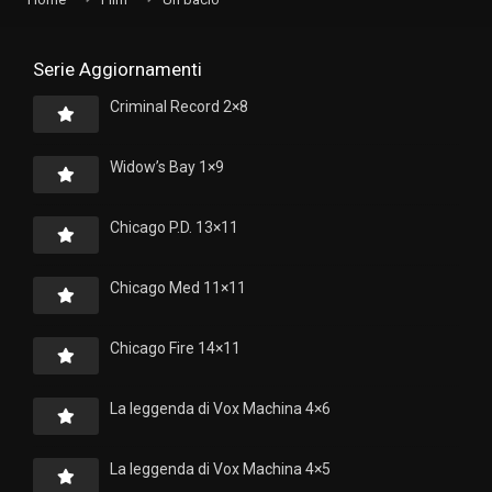
Serie Aggiornamenti
Criminal Record 2×8
Widow’s Bay 1×9
Chicago P.D. 13×11
Chicago Med 11×11
Chicago Fire 14×11
La leggenda di Vox Machina 4×6
La leggenda di Vox Machina 4×5