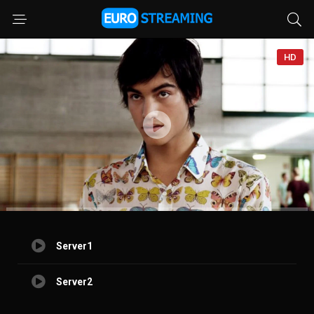
HD
Server1
Server2