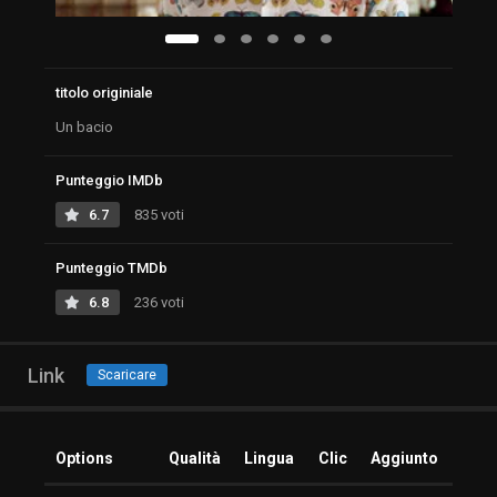
titolo originiale
Un bacio
Punteggio IMDb
6.7
835 voti
Punteggio TMDb
6.8
236 voti
Link
Scaricare
Options
Qualità
Lingua
Clic
Aggiunto