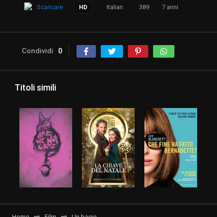
Scaricare
Italian
389
7 anni
HD
Condividi
0
Titoli simili
Home
Film
Un bacio