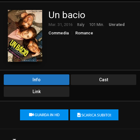
Un bacio
Mar. 31, 2016
Italy
101 Min.
Unrated
Commedia
Romance
Info
Cast
Link