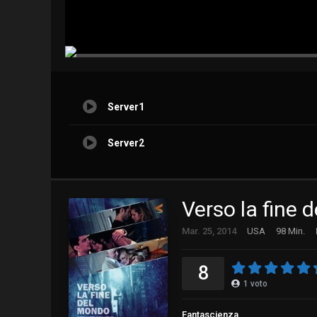
Server1
Server2
Verso la fine 
Mar. 25, 2014
USA
98 Min.
8
1
voto
Fantascienza