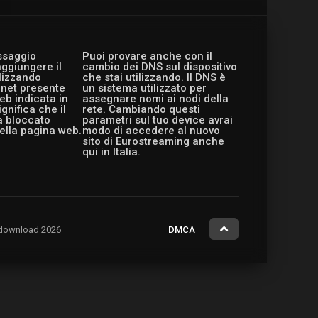
essaggio
Puoi provare anche con il
aggiungere il
cambio dei DNS sul dispositivo
ilizzando
che stai utilizzando. Il DNS è
ernet presente
un sistema utilizzato per
eb indicata in
assegnare nomi ai nodi della
gnifica che il
rete. Cambiando questi
a bloccato
parametri sul tuo device avrai
ella pagina web.
modo di accedere al nuovo
sito di Eurostreaming anche
qui in Italia.
ng.download 2026
DMCA