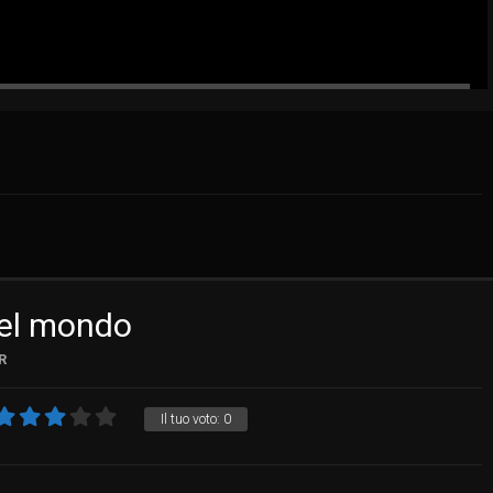
del mondo
R
Il tuo voto:
0