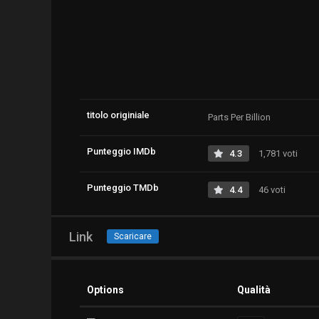
titolo originiale
Parts Per Billion
Punteggio IMDb
4.3
1,781 voti
Punteggio TMDb
4.4
46 voti
Link
Scaricare
Options
Qualità