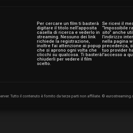
Per cercare un film ti basterà
Se ricevi il m
digitare il titolo nell’apposita
“Impossibile r
casella di ricerca e vederlo in
sito” anche ut
streaming. Nessuno dei link
l’indirizzo int
richiede la registrazione,
nella pagina w
inoltre fai attenzione ai popup
precedenza, si
che si aprono ogni volta che
tuo provider h
clicchi su qualcosa. Ti basterà
l’accesso a qu
chiuderli per vedere il film
scelto.
rver. Tutto il contenuto è fornito da terze parti non affiliate. © eurostreami