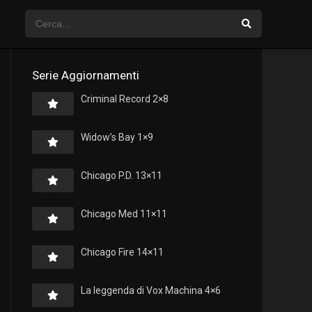
Serie Aggiornamenti
Criminal Record 2×8
Widow’s Bay 1×9
Chicago P.D. 13×11
Chicago Med 11×11
Chicago Fire 14×11
La leggenda di Vox Machina 4×6