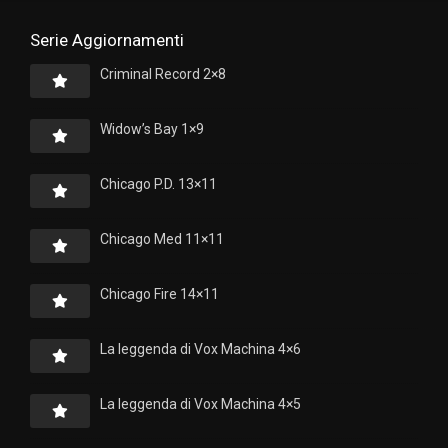
Serie Aggiornamenti
Criminal Record 2×8
Widow’s Bay 1×9
Chicago P.D. 13×11
Chicago Med 11×11
Chicago Fire 14×11
La leggenda di Vox Machina 4×6
La leggenda di Vox Machina 4×5