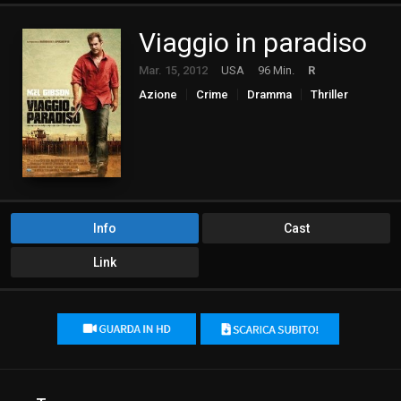
Viaggio in paradiso
Mar. 15, 2012
USA
96 Min.
R
Azione
Crime
Dramma
Thriller
Info
Cast
Link