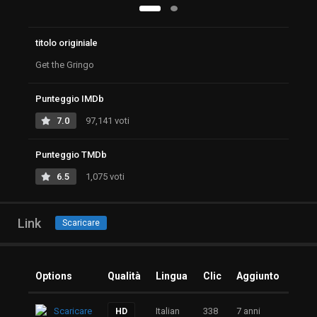
titolo originiale
Get the Gringo
Punteggio IMDb
7.0
97,141 voti
Punteggio TMDb
6.5
1,075 voti
Link
Scaricare
Options
Qualità
Lingua
Clic
Aggiunto
Scaricare
Italian
338
7 anni
HD