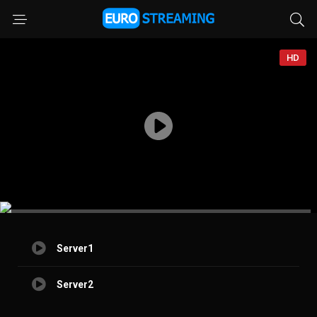
HD
Server1
Server2