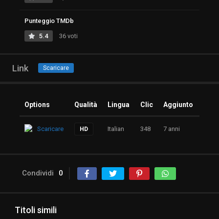
Punteggio TMDb
5.4
36 voti
Link
Scaricare
Options
Qualità
Lingua
Clic
Aggiunto
Scaricare
Italian
348
7 anni
HD
Condividi
0
Titoli simili