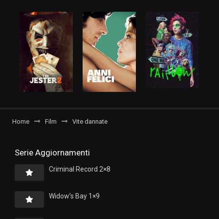
Home
Film
Vite dannate
Serie Aggiornamenti
Criminal Record 2×8
Widow’s Bay 1×9