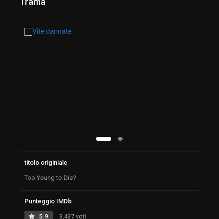
Trama
titolo originiale
Too Young to Die?
Punteggio IMDb
5.9
3,437 voti